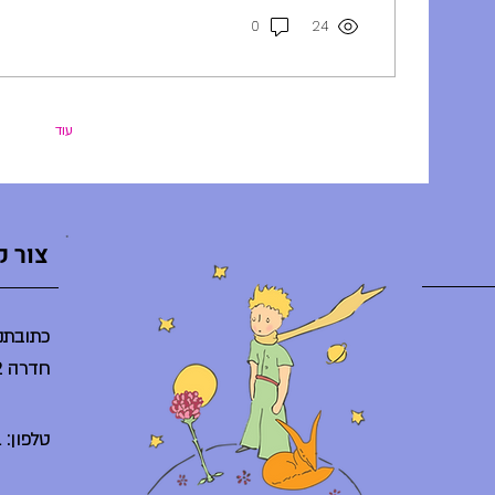
0
24
עוד
צור 
כתובתנו
חדרה 38242
טלפון: 04-6225261