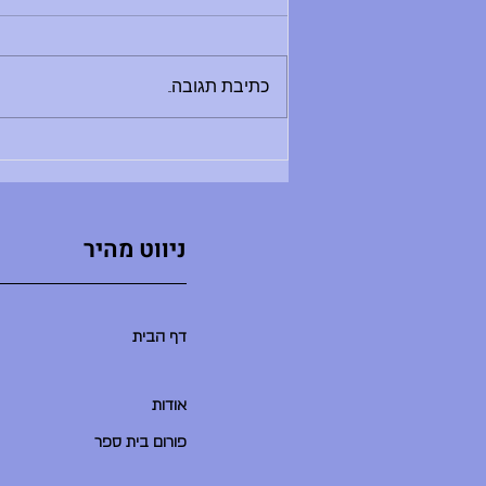
בוקר טוב, - החזרת ספרים לספריה היום
בין 8:30 ל-12:00 - מלחמת מים תתקיים
היום - תדרוך בשעה 9:00 במגרש
כתיבת תגובה...
הכדורעף. בואו בזמן, שימרו על שקט
ואפשרו לתדרוך להסתיים במהרה ולאקשן
להתחיל. - סיום יום הלימודים היו
ניווט מהיר
דף הבית
אודות
פורום בית ספר