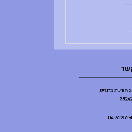
ב ושבוע טוב, - ענבל לא נמצאת -
ים שלה לא מתקיימים - הדר לא
נמצאת - הספריה תיפתח בשעה 2 -
יום יסודי תתקיים היום במשך
ינת ברנדייס (בלי הורים) - מסיבת
ט"צ תתקיים היום בשע
קשר
: חורשת ברנדיס,