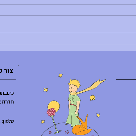
בוקר טוב, - רותם צדוק לא נמצאת - הדר
בוקר טו
לא נמצאת - ענת ברלב מגיעה באיחור -
השיעור
הספריה תיפתח היום ב-10:30 - היום
ליסודי: 8:30 - פרידות חונך/ת
מסיבת ס
והנחנכים/ות, 10:30 - אירוע סיום באולם
היום בג
(מופעי דרמה, מחול, הזמר במסכ
סיום ח
צור 
כתובתנו
חדרה 38242
טלפון: 04-6225261