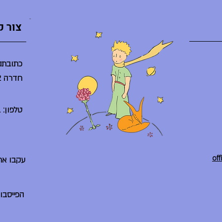
צור 
כתובתנו
חדרה 38242
טלפון: 04-6225261
עקבו אח
הפייסבו