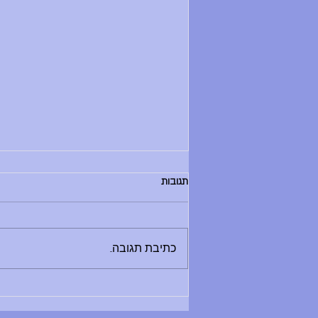
הודעות יום שלישי, 30.6.26
תגובות
בוקר טוב, - החזרת ספרים לספריה היום
בין 8:30 ל-12:00 - מלחמת מים תתקיים
היום - תדרוך בשעה 9:00 במגרש
כתיבת תגובה...
הכדורעף. בואו בזמן, שימרו על שקט
ואפשרו לתדרוך להסתיים במהרה ולאקשן
להתחיל. - סיום יום הלימודים היו