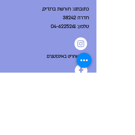
כתובתנו: חורשת ברנדיס,
חדרה 38242
טלפון:
04-6225261
עקבו אחרינו באינסטגרם
הפייסבוק הקהילתי שלנו
ניווט מהיר
דף הבית
אודות
צור קשר