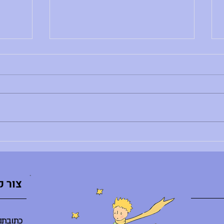
הודעות יום שני, 29.6.26
הודעות יו
בוקר טוב, - רותם צדוק לא נמצאת - הדר
בוקר טו
לא נמצאת - ענת ברלב מגיעה באיחור -
השיעור
הספריה תיפתח היום ב-10:30 - היום
ליסודי: 8:30 - פרידות חונך/ת
מסיבת ס
והנחנכים/ות, 10:30 - אירוע סיום באולם
היום בג
(מופעי דרמה, מחול, הזמר במסכ
סיום ח
צור 
כתובתנו