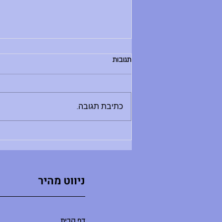
הודעות יום שלישי, 30.6.26
תגובות
בוקר טוב, - החזרת ספרים לספריה היום
בין 8:30 ל-12:00 - מלחמת מים תתקיים
היום - תדרוך בשעה 9:00 במגרש
כתיבת תגובה...
הכדורעף. בואו בזמן, שימרו על שקט
ואפשרו לתדרוך להסתיים במהרה ולאקשן
להתחיל. - סיום יום הלימודים היו
ניווט מהיר
דף הבית