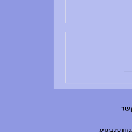
ם ראשון, 28.6.26
ב ושבוע טוב, - ענבל לא נמצאת -
ים שלה לא מתקיימים - הדר לא
נמצאת - הספריה תיפתח בשעה 2 -
יום יסודי תתקיים היום במשך
ינת ברנדייס (בלי הורים) - מסיבת
ט"צ תתקיים היום בשע
קשר
: חורשת ברנדיס,