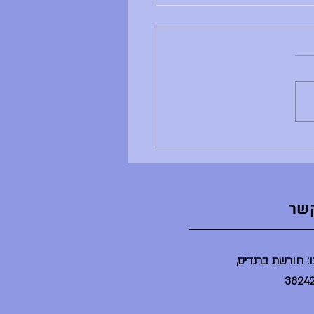
ם ראשון, 28.6.26
ב ושבוע טוב, - ענבל לא נמצאת -
ים שלה לא מתקיימים - הדר לא
נמצאת - הספריה תיפתח בשעה 2 -
יום יסודי תתקיים היום במשך
ינת ברנדייס (בלי הורים) - מסיבת
ט"צ תתקיים היום בשע
קשר
: חורשת ברנדיס,