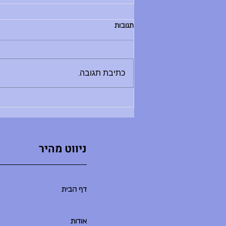
הודעות יום שלישי, 30.6.26
תגובות
בוקר טוב, - החזרת ספרים לספריה היום
בין 8:30 ל-12:00 - מלחמת מים תתקיים
היום - תדרוך בשעה 9:00 במגרש
כתיבת תגובה...
הכדורעף. בואו בזמן, שימרו על שקט
ואפשרו לתדרוך להסתיים במהרה ולאקשן
להתחיל. - סיום יום הלימודים היו
ניווט מהיר
דף הבית
אודות