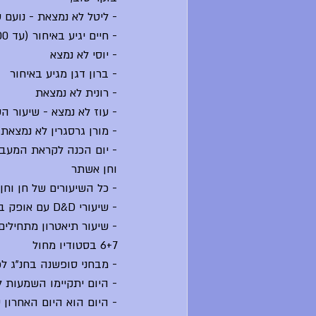
- ליטל לא נמצאת - נועם 
- חיים יגיע באיחור (עד 10:00) - מיקה פותחת את המרכז בבוקר
- יוסי לא נמצא
- ברון דגן מגיע באיחור
- רונית לא נמצאת
- עוז לא נמצא - שיעור ה
- מורן גרסגרין לא נמצאת - שיעור חשב
וחן אשתר
- כל השיעורים של חן וחן לא יתקיימו הי
- שיעורי D&D עם אופק בשעות 4+5 יתקיימו היום בכיתה 2 (השיעורים בשעות 2+3 יתקיימו כרגיל במרכז קולנוע)
- שיעור תיאטרון מתחילים
6+7 בסטודיו מחול
- מבחני סופשנה בחנ"ג לכית
- היום יתקיימו השמעות לקראת ערב מו
- היום הוא היום האחרון