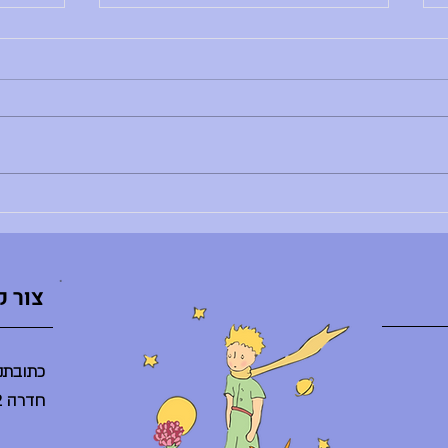
הודעות יום שני, 29.6.26
הודעות יו
בוקר טוב, - רותם צדוק לא נמצאת - הדר
בוקר טו
לא נמצאת - ענת ברלב מגיעה באיחור -
השיעור
הספריה תיפתח היום ב-10:30 - היום
ליסודי: 8:30 - פרידות חונך/ת
מסיבת ס
והנחנכים/ות, 10:30 - אירוע סיום באולם
היום בג
(מופעי דרמה, מחול, הזמר במסכ
סיום ח
צור 
כתובתנו
חדרה 38242