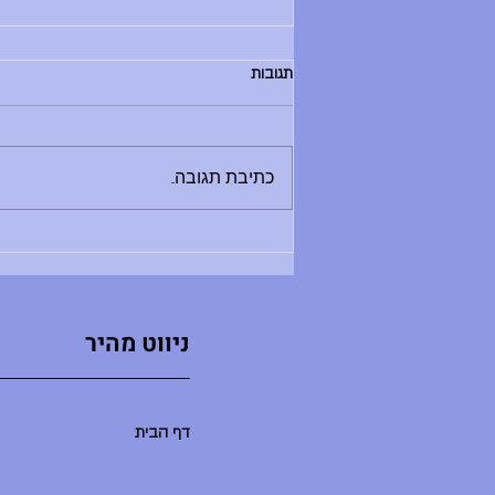
הודעות יום שלישי, 30.6.26
תגובות
בוקר טוב, - החזרת ספרים לספריה היום
בין 8:30 ל-12:00 - מלחמת מים תתקיים
היום - תדרוך בשעה 9:00 במגרש
כתיבת תגובה...
הכדורעף. בואו בזמן, שימרו על שקט
ואפשרו לתדרוך להסתיים במהרה ולאקשן
להתחיל. - סיום יום הלימודים היו
ניווט מהיר
דף הבית