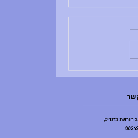
ם ראשון, 28.6.26
ב ושבוע טוב, - ענבל לא נמצאת -
ים שלה לא מתקיימים - הדר לא
נמצאת - הספריה תיפתח בשעה 2 -
יום יסודי תתקיים היום במשך
ינת ברנדייס (בלי הורים) - מסיבת
ט"צ תתקיים היום בשע
קשר
: חורשת ברנדיס,