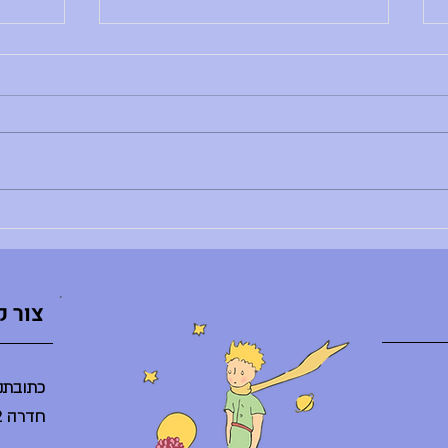
הודעות יום שני, 29.6.26
הודעות יו
בוקר טוב, - רותם צדוק לא נמצאת - הדר
בוקר טו
לא נמצאת - ענת ברלב מגיעה באיחור -
השיעור
הספריה תיפתח היום ב-10:30 - היום
ליסודי: 8:30 - פרידות חונך/ת
מסיבת ס
והנחנכים/ות, 10:30 - אירוע סיום באולם
היום בג
(מופעי דרמה, מחול, הזמר במסכ
סיום ח
צור 
כתובתנו
חדרה 38242