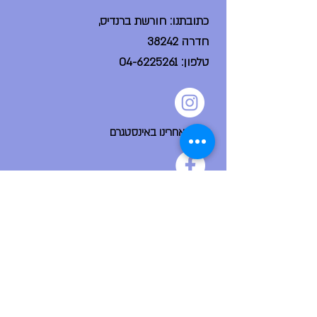
כתובתנו: חורשת ברנדיס,
חדרה 38242
טלפון:
04-6225261
עקבו אחרינו באינסטגרם
הפייסבוק הקהילתי שלנו
ניווט מהיר
דף הבית
אודות
צור קשר