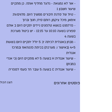
- אור לא נמצאת - גלעד מחליף אותה. כן מתקיים 
שיעור חשבון 1
- טיול של סדנת חיבורים ממשיך היום. מלווים/ות: 
אימאן, מיכל ציקמן, רותם סידו, חנוך וברוך
- פרלמנט בנושא טלפונים ניידים יתקיים היום ב אולם 
ספורט בשעה 10:10 עד 12:15 - יש ביטול מערכת 
בשעה 4
- מבחן באנגלית לכיתה יב 5 יח"ל יתקיים היום בשעות 
4+5 (באישור ו. מערכת) בכיתת פנטהאוז ובמרכז 
אנגלית
- שיעור אנגלית H בשעה 5 לא מתקיים היום (כי אנדי 
במבחן)
- שיעור אנגלית C בשעה 5 עובר חד פעמי לספריה
פוסטים אחרונים
הצג הכול