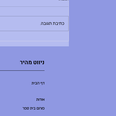
בוקר טוב, - החזרת ספרים לספריה היום
בין 8:30 ל-12:00 - מלחמת מים תתקיים
היום - תדרוך בשעה 9:00 במגרש
כתיבת תגובה...
הכדורעף. בואו בזמן, שימרו על שקט
ואפשרו לתדרוך להסתיים במהרה ולאקשן
להתחיל. - סיום יום הלימודים היו
ניווט מהיר
דף הבית
אודות
פורום בית ספר