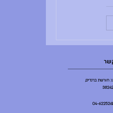
ב ושבוע טוב, - ענבל לא נמצאת -
ים שלה לא מתקיימים - הדר לא
נמצאת - הספריה תיפתח בשעה 2 -
יום יסודי תתקיים היום במשך
ינת ברנדייס (בלי הורים) - מסיבת
ט"צ תתקיים היום בשע
קשר
: חורשת ברנדיס,