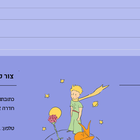
בוקר טוב, - רותם צדוק לא נמצאת - הדר
בוקר טו
לא נמצאת - ענת ברלב מגיעה באיחור -
השיעור
הספריה תיפתח היום ב-10:30 - היום
ליסודי: 8:30 - פרידות חונך/ת
מסיבת ס
והנחנכים/ות, 10:30 - אירוע סיום באולם
היום בג
(מופעי דרמה, מחול, הזמר במסכ
סיום ח
צור 
כתובתנו
חדרה 38242
טלפון: 04-6225261