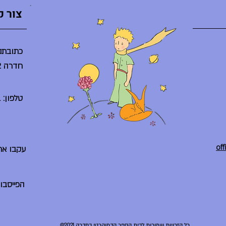
צור 
כתובתנו
חדרה 38242
טלפון: 04-6225261
עקבו אח
הפייסבו
©2021 כל הזכויות שמורות לבית הספר הדמוקרטי בחדרה