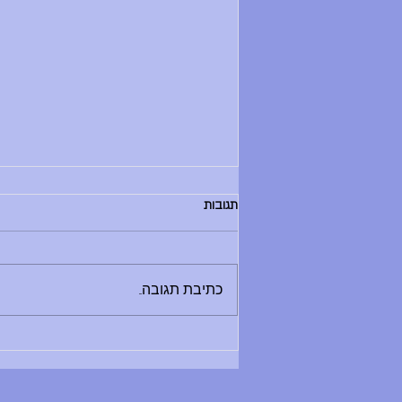
הודעות יום שלישי, 30.6.26
תגובות
בוקר טוב, - החזרת ספרים לספריה היום
בין 8:30 ל-12:00 - מלחמת מים תתקיים
היום - תדרוך בשעה 9:00 במגרש
כתיבת תגובה...
הכדורעף. בואו בזמן, שימרו על שקט
ואפשרו לתדרוך להסתיים במהרה ולאקשן
להתחיל. - סיום יום הלימודים היו