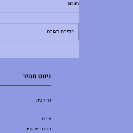
הודעות יום שלישי, 30.6.26
תגובות
בוקר טוב, - החזרת ספרים לספריה היום
בין 8:30 ל-12:00 - מלחמת מים תתקיים
היום - תדרוך בשעה 9:00 במגרש
כתיבת תגובה...
הכדורעף. בואו בזמן, שימרו על שקט
ואפשרו לתדרוך להסתיים במהרה ולאקשן
להתחיל. - סיום יום הלימודים היו
ניווט מהיר
דף הבית
אודות
פורום בית ספר