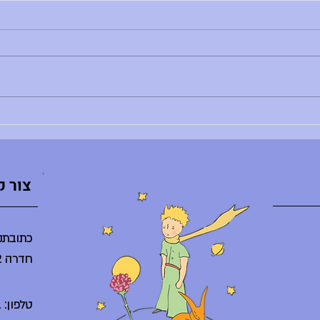
הודעות יום שני, 29.6.26
הודעות יו
בוקר טוב, - רותם צדוק לא נמצאת - הדר
בוקר טו
לא נמצאת - ענת ברלב מגיעה באיחור -
השיעור
הספריה תיפתח היום ב-10:30 - היום
ליסודי: 8:30 - פרידות חונך/ת
מסיבת ס
והנחנכים/ות, 10:30 - אירוע סיום באולם
היום בג
(מופעי דרמה, מחול, הזמר במסכ
סיום ח
צור 
כתובתנו
חדרה 38242
טלפון: 04-6225261