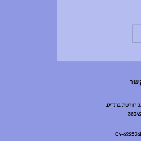
ם ראשון, 28.6.26
ב ושבוע טוב, - ענבל לא נמצאת -
ים שלה לא מתקיימים - הדר לא
נמצאת - הספריה תיפתח בשעה 2 -
יום יסודי תתקיים היום במשך
ינת ברנדייס (בלי הורים) - מסיבת
ט"צ תתקיים היום בשע
קשר
: חורשת ברנדיס,