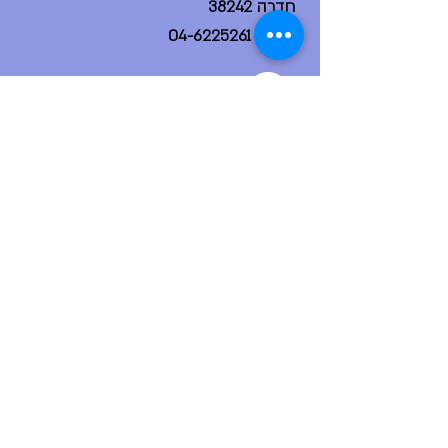
חדרה 38242
טלפון:
04-6225261
עקבו אחרינו באינסטגרם
הפייסבוק הקהילתי שלנו
ניווט מהיר
דף הבית
אודות
צור קשר
פורום בית ספר