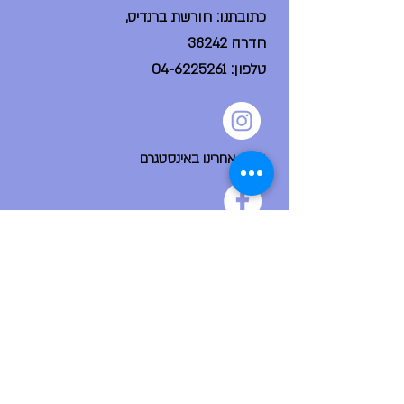
כתובתנו: חורשת ברנדיס,
חדרה 38242
טלפון:
04-6225261
עקבו אחרינו באינסטגרם
הפייסבוק הקהילתי שלנו
ניווט מהיר
דף הבית
אודות
צור קשר