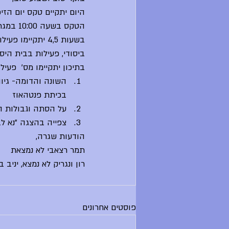
היום יתקיים טקס יום הזיכ
הטקס בשעה 10:00 במגרש הכדורגל.
בשעות 4,5 יתקיימו פעילויות בנושא,
ביסודי, פעילות בבית היסו
בתיכון יתקיימו מס'  פעילו
השונה והדומה- גיוו
בכיתת פנטהאוז
על הסתה וגבולות הד
צפייה בהצגה "נא לב
הודעות שגרה,
תמר רצאבי לא נמצאת
רון ונגריק לא נמצא, יניב 
פוסטים אחרונים