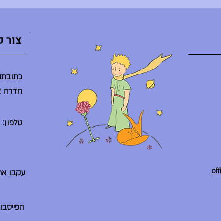
צור 
כתובתנו
חדרה 38242
טלפון: 04-6225261
עקבו אח
הפייסבו