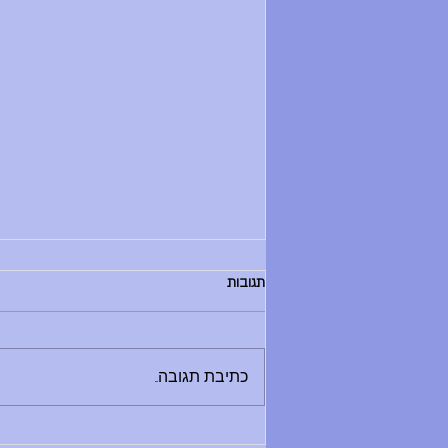
הודעות יום שלישי, 30.6.26
תגובות
בוקר טוב, - החזרת ספרים לספריה היום
בין 8:30 ל-12:00 - מלחמת מים תתקיים
היום - תדרוך בשעה 9:00 במגרש
כתיבת תגובה...
הכדורעף. בואו בזמן, שימרו על שקט
ואפשרו לתדרוך להסתיים במהרה ולאקשן
להתחיל. - סיום יום הלימודים היו