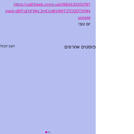
https://us02web.zoom.us/j/88663265278?
pwd=d1FFcEhFVlpLZmE1elBVWFFZTCtZQT09#s
uccess
יום טוב!
פוסטים אחרונים
הצג הכול