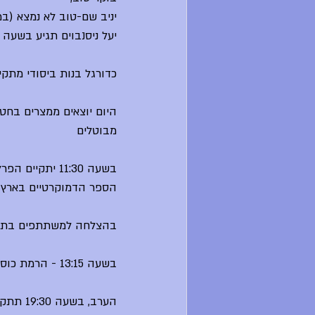
יניב שם-טוב לא נמצא (במי
יעל ניסנבוים תגיע בשעה ש
כדורגל בנות ביסודי מתקיי
היום יוצאים ממצרים בחט"
מבוטלים
בשעה 11:30 יתקיים הפרלמנט 
הספר הדמוקרטיים בארץ ב
בהצלחה למשתתפים בתחרות
בשעה 13:15 - הרמת כוסית לצוות בבית היסודי
הערב, בשעה 19:30 תתקיים הצגה של הפקות י"ב - כולם.ן מוזמנים\ות!