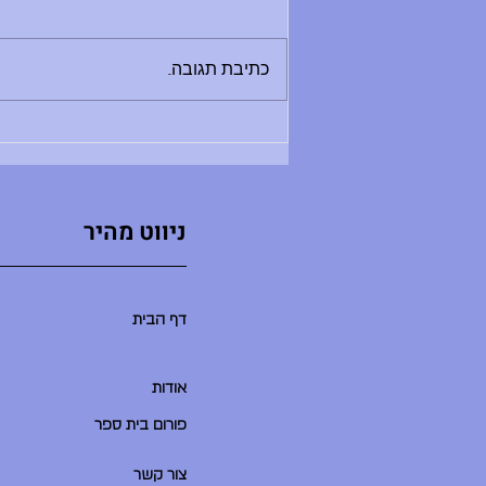
בוקר טוב, - החזרת ספרים לספריה היום
בין 8:30 ל-12:00 - מלחמת מים תתקיים
היום - תדרוך בשעה 9:00 במגרש
כתיבת תגובה...
הכדורעף. בואו בזמן, שימרו על שקט
ואפשרו לתדרוך להסתיים במהרה ולאקשן
להתחיל. - סיום יום הלימודים היו
ניווט מהיר
דף הבית
אודות
פורום בית ספר
צור קשר