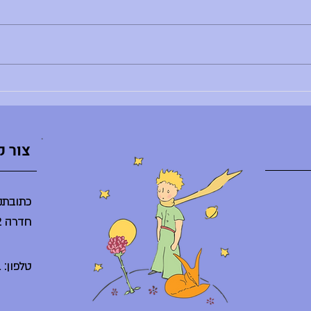
בוקר טוב, - רותם צדוק לא נמצאת - הדר
בוקר טו
לא נמצאת - ענת ברלב מגיעה באיחור -
השיעור
הספריה תיפתח היום ב-10:30 - היום
ליסודי: 8:30 - פרידות חונך/ת
מסיבת ס
והנחנכים/ות, 10:30 - אירוע סיום באולם
היום בג
(מופעי דרמה, מחול, הזמר במסכ
סיום ח
צור 
כתובתנו
חדרה 38242
טלפון: 04-6225261