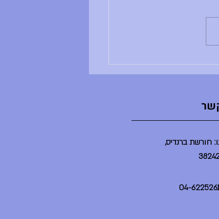
ב ושבוע טוב, - ענבל לא נמצאת -
ים שלה לא מתקיימים - הדר לא
נמצאת - הספריה תיפתח בשעה 2 -
יום יסודי תתקיים היום במשך
ינת ברנדייס (בלי הורים) - מסיבת
ט"צ תתקיים היום בשע
קשר
: חורשת ברנדיס,