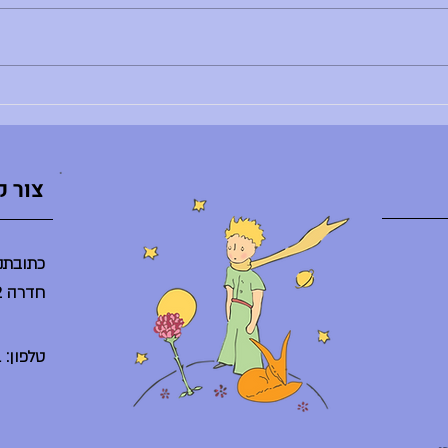
לא נמצאת - ענת ברלב מגיעה באיחור -
השיעור
הספריה תיפתח היום ב-10:30 - היום
ליסודי: 8:30 - פרידות חונך/ת
מסיבת ס
והנחנכים/ות, 10:30 - אירוע סיום באולם
היום בג
(מופעי דרמה, מחול, הזמר במסכ
סיום ח
צור 
כתובתנו
חדרה 38242
טלפון: 04-6225261