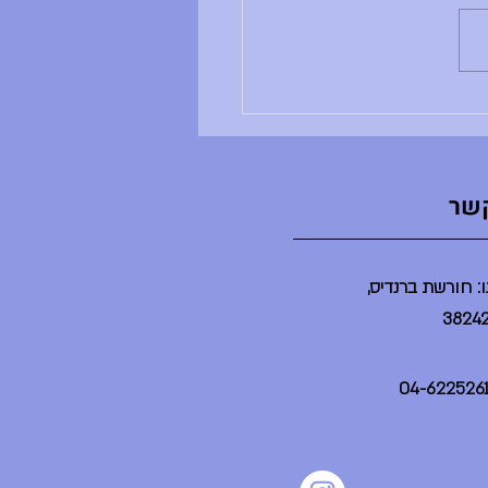
ים שלה לא מתקיימים - הדר לא
נמצאת - הספריה תיפתח בשעה 2 -
יום יסודי תתקיים היום במשך
ינת ברנדייס (בלי הורים) - מסיבת
ט"צ תתקיים היום בשע
קשר
: חורשת ברנדיס,