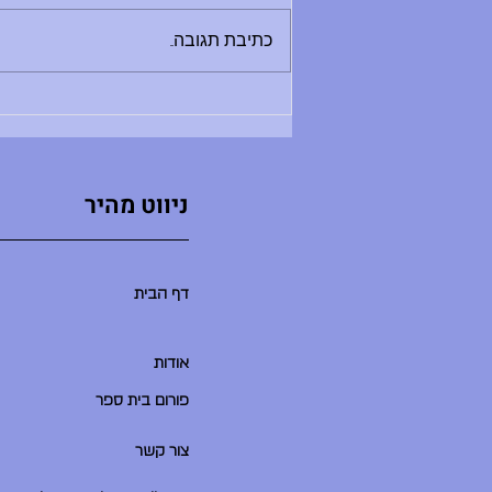
בין 8:30 ל-12:00 - מלחמת מים תתקיים
היום - תדרוך בשעה 9:00 במגרש
כתיבת תגובה...
הכדורעף. בואו בזמן, שימרו על שקט
ואפשרו לתדרוך להסתיים במהרה ולאקשן
להתחיל. - סיום יום הלימודים היו
ניווט מהיר
דף הבית
אודות
פורום בית ספר
צור קשר