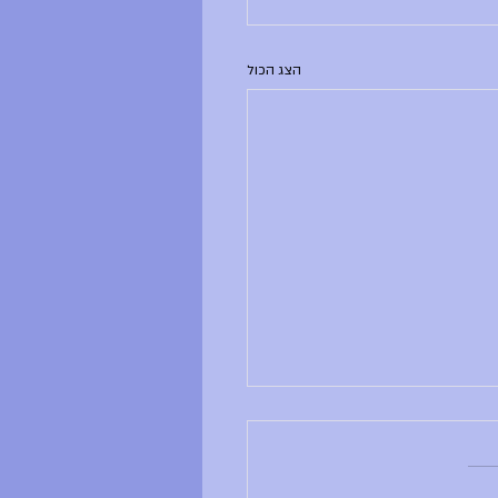
הצג הכול
ם ראשון, 28.6.26
ב ושבוע טוב, - ענבל לא נמצאת -