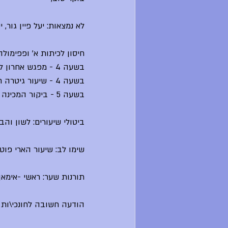
לא נמצאות: יעל פיין גור, י
חיסון לכיתות א' ופפימולה 
בשעה 4 - מפגש אחרון לסדנת הכתיבה של דידי שחר בחדר 2
בשעה 4 - שיעור גיטרה חדש למתחילים במרכז מוזיקה עם שי ממן
בשעה 5 - ביקור המכינה של בנימין כצנלסון - יתקיים בספרייה
ביטולי שיעורים: לשון והב
שימו לב: שיעור הארי פוט
תורנות שער: ראשי -אימאן
הודעה חשובה לחונכי\ות ו