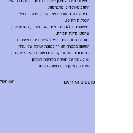
- שיחות משוב לתיכון לאורך כל היום - התעדכנו אצל 
החונכים/ות היכן מתקיימות.
- ביטול רוב המערכת של התיכון ושיעורים של 
חונכי/ות התיכון.
- שיעורים ש
לא
 מתבטלים: אזרחות יב', הסטוריה י', 
שחמט, סדנת תפירה.
- ועדות מתקיימות כרגיל (הכיתות יפונו משיחות 
המשוב במקרה הצורך לטובת ישיבה של ועדה).
- מתכונת במתמטיקה היום בשעות 6-8 בכיתה 3 - 
נא לשמור על השקט בסביבת המבחן
-מכירה במזנון היום בשעה 10:00
פוסטים אחרונים
הצג הכול