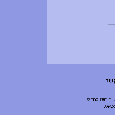
ם ראשון, 28.6.26
ב ושבוע טוב, - ענבל לא נמצאת -
ים שלה לא מתקיימים - הדר לא
נמצאת - הספריה תיפתח בשעה 2 -
יום יסודי תתקיים היום במשך
ינת ברנדייס (בלי הורים) - מסיבת
ט"צ תתקיים היום בשע
קשר
: חורשת ברנדיס,