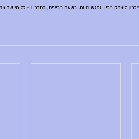
צוות הארגון לטקס יום הזיכרון ליצחק רבין  נפגש