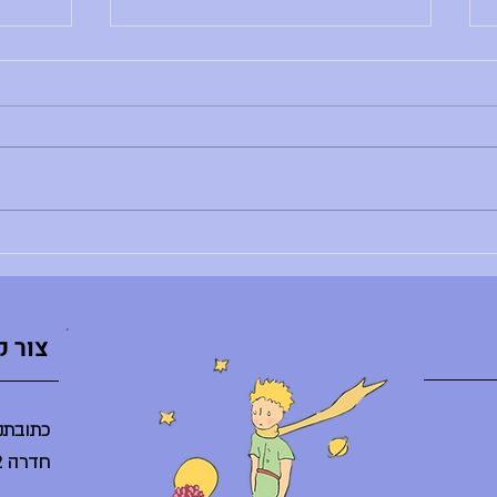
הודעות יום שני, 29.6.26
הודעות יו
בוקר טוב, - רותם צדוק לא נמצאת - הדר
בוקר טו
לא נמצאת - ענת ברלב מגיעה באיחור -
השיעור
הספריה תיפתח היום ב-10:30 - היום
ליסודי: 8:30 - פרידות חונך/ת
מסיבת ס
והנחנכים/ות, 10:30 - אירוע סיום באולם
היום בג
(מופעי דרמה, מחול, הזמר במסכ
סיום ח
צור 
כתובתנו
חדרה 38242