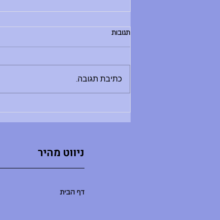
הודעות יום שלישי, 30.6.26
תגובות
בוקר טוב, - החזרת ספרים לספריה היום
בין 8:30 ל-12:00 - מלחמת מים תתקיים
היום - תדרוך בשעה 9:00 במגרש
כתיבת תגובה...
הכדורעף. בואו בזמן, שימרו על שקט
ואפשרו לתדרוך להסתיים במהרה ולאקשן
להתחיל. - סיום יום הלימודים היו
ניווט מהיר
דף הבית