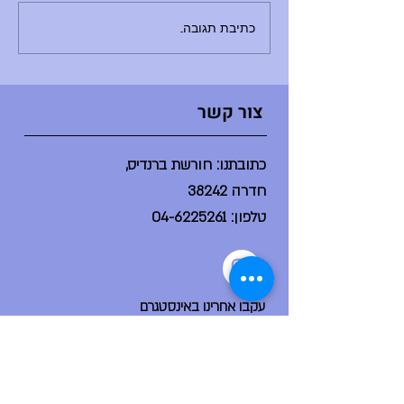
ב-10:30 - היום ליסודי: 8:30 - פרידות
חונך/ת והנחנכים/ות, 10:30 - אירוע
כתיבת תגובה...
סיום באולם (מופעי דרמה, מחול,
הזמר במסכ
צור קשר
כתובתנו: חורשת ברנדיס,
חדרה 38242
טלפון:
04-6225261
עקבו אחרינו באינסטגרם
הפייסבוק הקהילתי שלנו