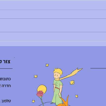
הודעות יום שני, 29.6.26
הודעות יו
בוקר טוב, - רותם צדוק לא נמצאת - הדר
בוקר טו
לא נמצאת - ענת ברלב מגיעה באיחור -
השיעור
הספריה תיפתח היום ב-10:30 - היום
ליסודי: 8:30 - פרידות חונך/ת
מסיבת ס
והנחנכים/ות, 10:30 - אירוע סיום באולם
היום בג
(מופעי דרמה, מחול, הזמר במסכ
סיום ח
צור 
כתובתנו
חדרה 38242
טלפון: 04-6225261