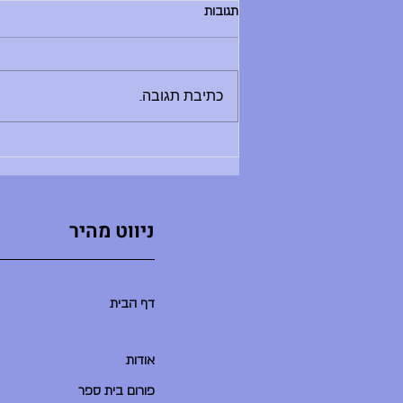
הודעות יום שלישי, 30.6.26
תגובות
בוקר טוב, - החזרת ספרים לספריה היום
בין 8:30 ל-12:00 - מלחמת מים תתקיים
היום - תדרוך בשעה 9:00 במגרש
כתיבת תגובה...
הכדורעף. בואו בזמן, שימרו על שקט
ואפשרו לתדרוך להסתיים במהרה ולאקשן
להתחיל. - סיום יום הלימודים היו
ניווט מהיר
דף הבית
אודות
פורום בית ספר