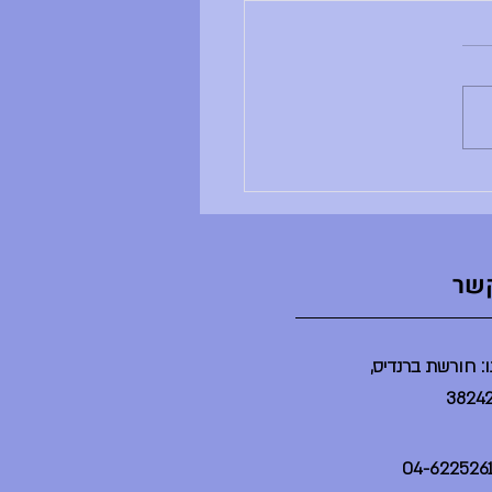
ם ראשון, 28.6.26
ב ושבוע טוב, - ענבל לא נמצאת -
ים שלה לא מתקיימים - הדר לא
נמצאת - הספריה תיפתח בשעה 2 -
יום יסודי תתקיים היום במשך
ינת ברנדייס (בלי הורים) - מסיבת
ט"צ תתקיים היום בשע
קשר
: חורשת ברנדיס,