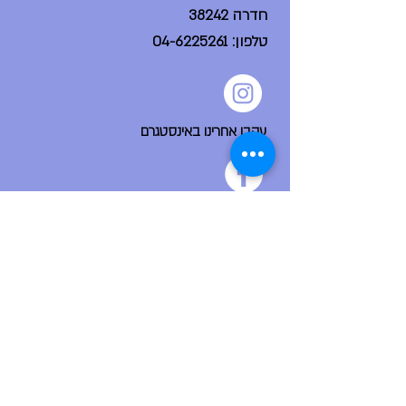
חדרה 38242
טלפון:
04-6225261
עקבו אחרינו באינסטגרם
הפייסבוק הקהילתי שלנו
ניווט מהיר
דף הבית
אודות
צור קשר
פורום בית ספר