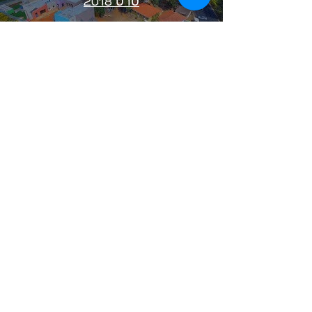
סרט 2018
צפייה בסרטון
צור קשר
כתובתנו: חורשת ברנדיס,
חדרה 38242
טלפון:
04-6225261
עקבו אחרינו באינסטגרם